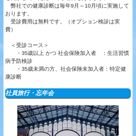
弊社での健康診断は
毎年9月～10月頃
に実施して
おります。
受診費用は無料です。（オプション検診は実
費）
＜受診コース＞
・35歳以上 かつ 社会保険加入者 ：生活習慣
病予防検診
・35歳未満の方、社会保険未加入者：特定健
康診断
社員旅行・忘年会